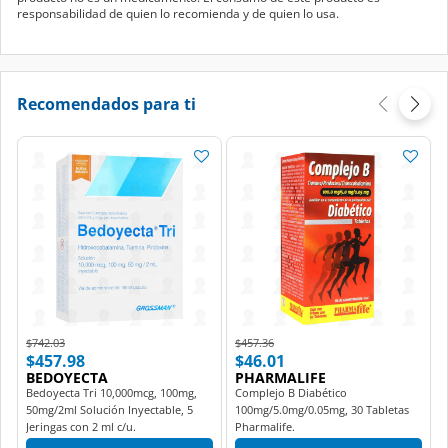
responsabilidad de quien lo recomienda y de quien lo usa.
Recomendados para ti
Price reduced from
to
Price reduced from
to
$742.03
$457.36
$457.98
$46.01
BEDOYECTA
PHARMALIFE
Bedoyecta Tri 10,000mcg, 100mg,
Complejo B Diabético
50mg/2ml Solución Inyectable, 5
100mg/5.0mg/0.05mg, 30 Tabletas
Jeringas con 2 ml c/u.
Pharmalife.