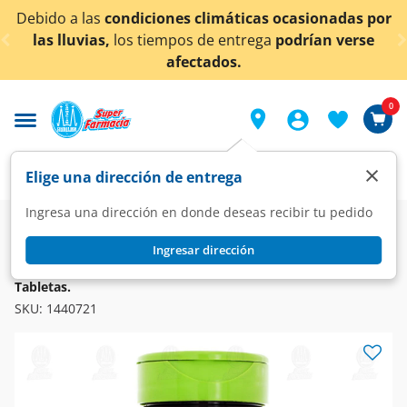
< div class="carousel-inner">
ciones climáticas ocasionadas por
¡Ahora también e
tiempos de entrega
podrían verse
afectados.
0
×
Elige una dirección de entrega
Ingresa una dirección en donde deseas recibir tu pedido
Farmacia
Vitaminas y Suplementos
Multivitaminas
Ingresar dirección
VIDANAT
Citrato de Potasio Vidanat Suplemento Alimenticio, 60
Tabletas.
SKU:
1440721