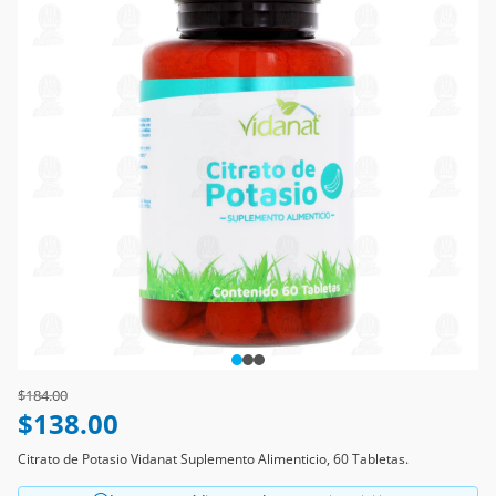
Price reduced from
to
$184.00
$138.00
Citrato de Potasio Vidanat Suplemento Alimenticio, 60 Tabletas.