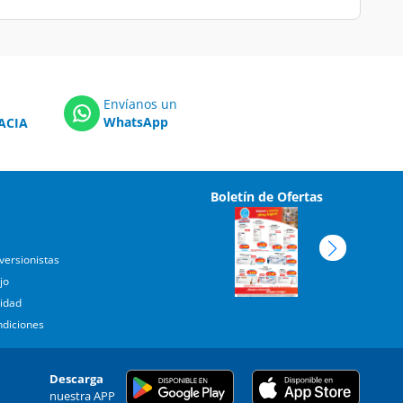
Envíanos un
WhatsApp
ACIA
Boletín de Ofertas
versionistas
jo
cidad
ndiciones
Descarga
nuestra APP