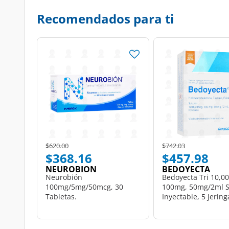
Recomendados para ti
Price reduced from
to
Price reduced from
to
$620.00
$742.03
$368.16
$457.98
NEUROBION
BEDOYECTA
Neurobión
Bedoyecta Tri 10,0
100mg/5mg/50mcg, 30
100mg, 50mg/2ml S
Tabletas.
Inyectable, 5 Jering
ml c/u.