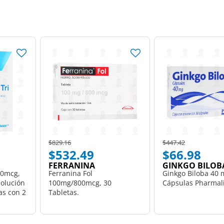
Price reduced from
to
Price reduced from
to
$829.16
$447.42
$532.49
$66.98
FERRANINA
GINKGO BILOB
00mcg,
Ferranina Fol
Ginkgo Biloba 40 
olución
100mg/800mcg, 30
Cápsulas Pharmali
as con 2
Tabletas.