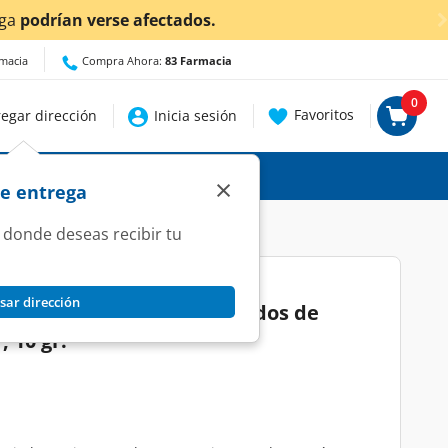
!
Da
clic aquí
para conocer detalles.
rmacia
Compra Ahora:
83 Farmacia
0
Favoritos
egar dirección
Inicia sesión
×
de entrega
 donde deseas recibir tu
sar dirección
ticio Vital Proteins Péptidos de
 10 gr.