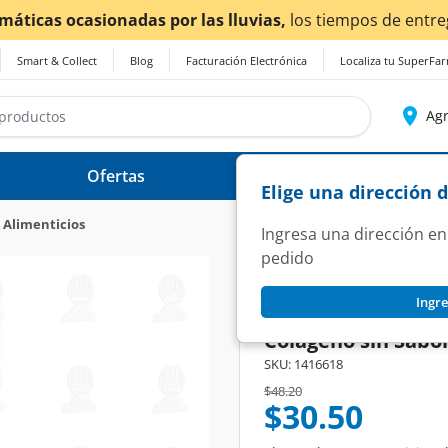
¡Ahora también en Aguascalientes
Smart & Collect
Blog
Facturación Electrónica
Localiza tu SuperFa
Agr
Ofertas
Ayuda
Elige una dirección 
Alimenticios
Ingresa una dirección en
pedido
VITAL PROTEINS
Ingre
Suplemento Alimen
Colágeno sin Sabor,
SKU:
1416618
Price reduced from
to
$48.20
$30.50