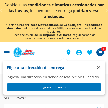
< div class="carousel-inner">
 las
condiciones climáticas ocasionadas por
¡Ahora 
vias,
los tiempos de entrega
podrían verse
afectados.
Si estas fuera del "
Área Metropolitana de Guadalajara
", los
pedidos a
domicilio
realizados después de las
8:00 pm
serán entregados al día
siguiente.
Recolección en
locker disponible 24 horas
, según horario de
SuperFarmacia. Consulta más detalles
aquí
0
×
Elige una dirección de entrega
Ingresa una dirección en donde deseas recibir tu pedido
Farmacia
Vitaminas y Suplementos
Multivitaminas
Ingresar dirección
AMINOTER
Aminoter 2187 mg, 30 Cápsulas.
SKU:
1129287