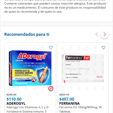
Contiene colorantes que pueden causar reacción alérgica. Este producto
no es un medicamento. El consumo de este producto es responsabilidad
de quien lo recomienda y de quien lo usa.
Recomendados para ti
Price reduced from
to
Price reduced from
to
$245.40
$829.16
$110.00
$497.00
ADEROGYL
FERRANINA
Aderogyl con Vitaminas A, C y D
Ferranina Fol 100mg/800mcg, 30
Fortalece el Sistema Inmune, 5
Tabletas.