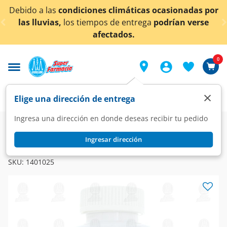
< div class="carousel-inner">
diciones climáticas ocasionadas por
¡Ahora también
s tiempos de entrega
podrían verse
afectados.
0
×
Elige una dirección de entrega
Ingresa una dirección en donde deseas recibir tu pedido
Farmacia
Vitaminas y Suplementos
Multivitaminas
Ingresar dirección
BIOTINA
Biotina, Vitamina E y Calcio Bionat 500 mg, 60 Cápsulas.
SKU:
1401025