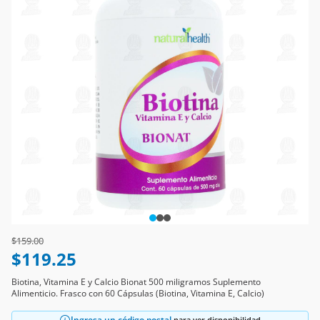
Price reduced from
to
$159.00
$119.25
Biotina, Vitamina E y Calcio Bionat 500 miligramos Suplemento
Alimenticio. Frasco con 60 Cápsulas (Biotina, Vitamina E, Calcio)
Ingresa un código postal
para ver disponibilidad