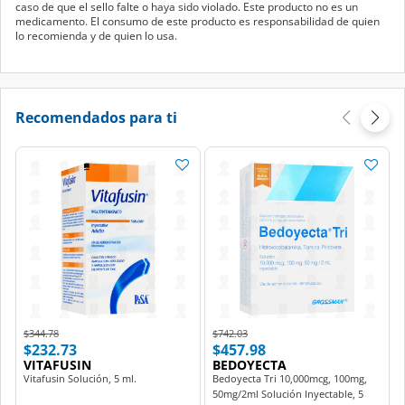
caso de que el sello falte o haya sido violado. Este producto no es un
medicamento. El consumo de este producto es responsabilidad de quien
lo recomienda y de quien lo usa.
Recomendados para ti
Price reduced from
to
Price reduced from
to
$344.78
$742.03
$232.73
$457.98
VITAFUSIN
BEDOYECTA
Vitafusin Solución, 5 ml.
Bedoyecta Tri 10,000mcg, 100mg,
50mg/2ml Solución Inyectable, 5