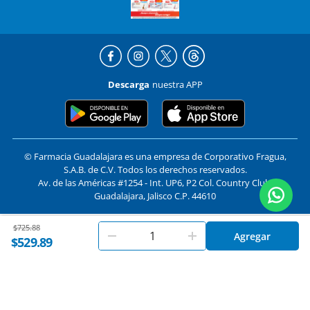
Descarga
nuestra APP
© Farmacia Guadalajara es una empresa de Corporativo Fragua,
S.A.B. de C.V. Todos los derechos reservados.
Av. de las Américas #1254 - Int. UP6, P2 Col. Country Club,
Guadalajara, Jalisco C.P. 44610
Price reduced from
to
$725.88
En
Farmacias Guadalajara
utilizamos cookies. Al utilizar
Formas de pago y compra segura
Agregar
Aceptar
$529.89
este sitio, aceptas nuestros
términos y condiciones
.