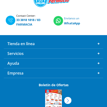
Contact Center:
Envíanos un
33 3818 1818
/
83
WhatsApp
FARMACIA
Tienda en línea
Servicios
Ayuda
Empresa
Boletín de Ofertas