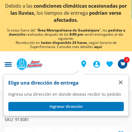
< div class="carousel-inner">
máticas ocasionadas por
¡Ahora también en Aguascal
entrega
podrían verse
conocer det
os.
Si estas fuera del "
Área Metropolitana de Guadalajara
", los
pedidos a
domicilio
realizados después de las
8:00 pm
serán entregados al día
siguiente.
Recolección en
locker disponible 24 horas
, según horario de
SuperFarmacia. Consulta más detalles
aquí
0
×
Elige una dirección de entrega
Ingresa una dirección en donde deseas recibir tu pedido
Farmacia
Vitaminas y Suplementos
Multivitaminas
Ingresar dirección
CENTRUM
Centrum Multivitaminico Performance, 100 Tabletas.
SKU:
913081