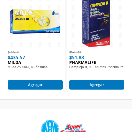
Price reduced from
to
Price reduced from
to
$655.00
$520.33
$435.57
$51.88
MILDA
PHARMALIFE
Milda 25000UI, 4 Cápsulas.
Complejo B, 30 Tabletas Pharmalife.
Agregar
Agregar