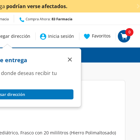
rmacia
Compra Ahora:
83 Farmacia
0
Favoritos
egar dirección
Inicia sesión
×
de entrega
 donde deseas recibir tu
sar dirección
0mg/ml, 20 ml.
iátrico, Frasco con 20 mililitros (Hierro Polimaltosado)