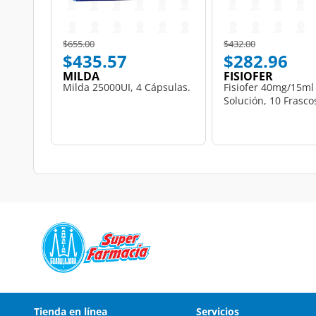
Price reduced from
to
Price reduced from
to
$655.00
$432.00
$435.57
$282.96
MILDA
FISIOFER
Milda 25000UI, 4 Cápsulas.
Fisiofer 40mg/15ml
Solución, 10 Frasco
Tienda en línea
Servicios