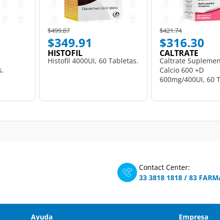
Price reduced from
to
Price reduced from
to
$499.87
$421.74
$349.91
$316.30
HISTOFIL
CALTRATE
Histofil 4000UI, 60 Tabletas.
Caltrate Suplemen
s.
Calcio 600 +D
600mg/400UI, 60 T
Contact Center:
33 3818 1818
/
83 FARM
Ayuda
Empresa