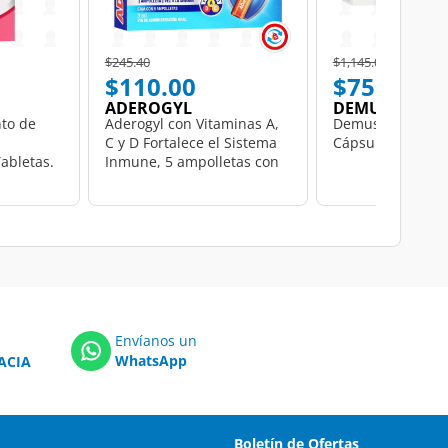
Price reduced from
to
Price reduced from
to
$245.40
$1,145.09
$110.00
$750.03
ADEROGYL
DEMUS
to de
Aderogyl con Vitaminas A,
Demus 100000UI,
C y D Fortalece el Sistema
Cápsulas.
abletas.
Inmune, 5 ampolletas con
3 ml c/u.
Envíanos un
WhatsApp
ACIA
Boletín de Ofertas