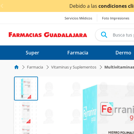
< div class="carousel-inner">
iciones climáticas ocasionadas por las lluvias,
los tiemp
Servicios Médicos
Foto Impresiones
Super
Farmacia
Dermo
Farmacia
Vitaminas y Suplementos
Multivitamina