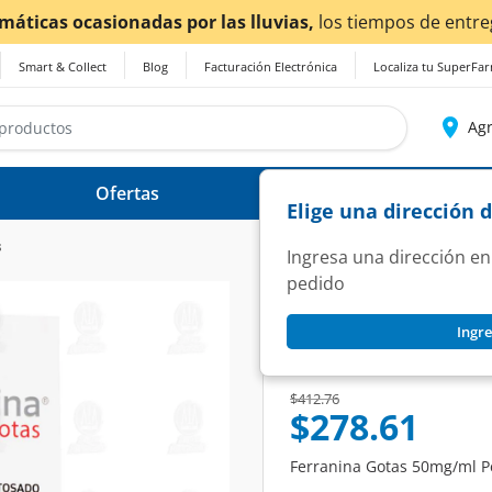
os de entrega
podrían verse afectados.
Smart & Collect
Blog
Facturación Electrónica
Localiza tu SuperFa
Agr
Ofertas
Ayuda
Elige una dirección 
s
Ingresa una dirección en
pedido
FERRANINA
Ingre
Ferranina Gotas 5
SKU:
1416502
Price reduced from
to
$412.76
$278.61
Ferranina Gotas 50mg/ml Ped