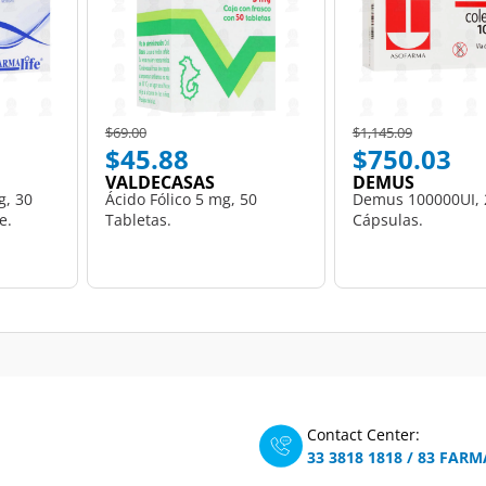
Price reduced from
to
Price reduced from
to
$69.00
$1,145.09
$45.88
$750.03
VALDECASAS
DEMUS
g, 30
Ácido Fólico 5 mg, 50
Demus 100000UI, 
e.
Tabletas.
Cápsulas.
Contact Center:
33 3818 1818
/
83 FARM