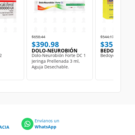
Price reduced from
to
Price reduced from
to
$658.44
$544.17
$390.98
$351.48
DOLO-NEUROBIÓN
BEDOYECTA
2
Dolo-Neurobión Forte DC 1
Bedoyecta, 30 Cá
Jeringa Prellenada 3 ml,
Aguja Desechable.
Envíanos un
WhatsApp
ACIA