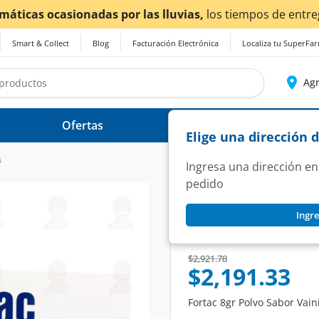
máticas ocasionadas por las lluvias,
los tiempos de entreg
Smart & Collect
Blog
Facturación Electrónica
Localiza tu SuperFa
Agr
Ofertas
Ayuda
Elige una dirección 
s
Ingresa una dirección en
pedido
FORTAC
Ingre
Fortac 8gr Polvo Sa
SKU:
1382241
Price reduced from
to
$2,921.78
$2,191.33
Fortac 8gr Polvo Sabor Vain