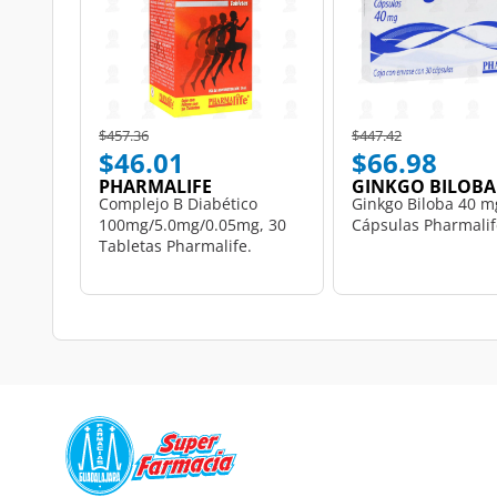
Price reduced from
to
Price reduced from
to
$457.36
$447.42
$46.01
$66.98
PHARMALIFE
GINKGO BILOBA
Complejo B Diabético
Ginkgo Biloba 40 m
100mg/5.0mg/0.05mg, 30
Cápsulas Pharmalif
Tabletas Pharmalife.