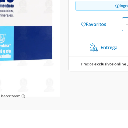
Ingr
Favoritos
Entrega
Precios
exclusivos online
,
ra hacer zoom