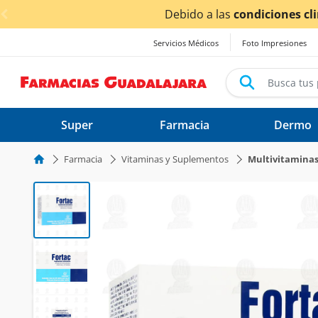
< div class="carousel-inner">
Debido a las
condiciones cli
Servicios Médicos
Foto Impresiones
Super
Farmacia
Dermo
Farmacia
Vitaminas y Suplementos
Multivitamina