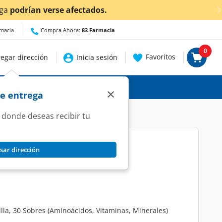
a
podrían verse afectados.
rmacia
Compra Ahora:
83 Farmacia
0
Favoritos
egar dirección
Inicia sesión
×
de entrega
 donde deseas recibir tu
sar dirección
bor Vainilla, 30 Sobres.
illa, 30 Sobres (Aminoácidos, Vitaminas, Minerales)