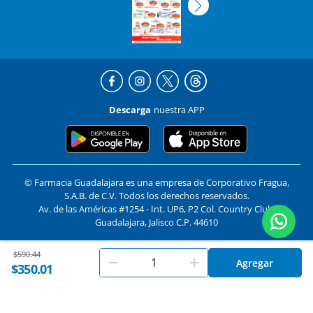
Descarga
nuestra APP
© Farmacia Guadalajara es una empresa de Corporativo Fragua,
S.A.B. de C.V. Todos los derechos reservados.
Av. de las Américas #1254 - Int. UP6, P2 Col. Country Club,
Guadalajara, Jalisco C.P. 44610
Price reduced from
to
$590.44
En
Farmacias Guadalajara
utilizamos cookies. Al utilizar
Formas de pago y compra segura
Agregar
Aceptar
$350.01
este sitio, aceptas nuestros
términos y condiciones
.