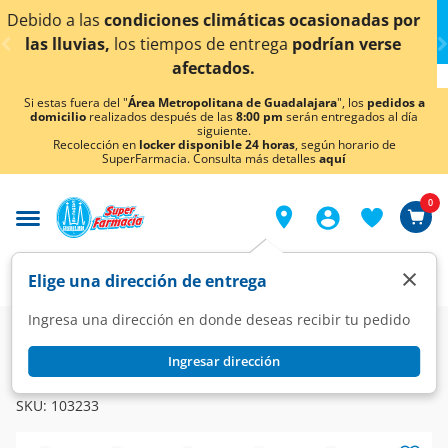
< div class="carousel-inner">
ionadas por
¡Ahora también en Aguascalientes!
Da
cl
an verse
conocer detalles.
Si estas fuera del "
Área Metropolitana de Guadalajara
", los
pedidos a
domicilio
realizados después de las
8:00 pm
serán entregados al día
siguiente.
Recolección en
locker disponible 24 horas
, según horario de
SuperFarmacia. Consulta más detalles
aquí
0
×
Elige una dirección de entrega
Ingresa una dirección en donde deseas recibir tu pedido
Farmacia
Vitaminas y Suplementos
Multivitaminas
Ingresar dirección
HEMAMINA
Hemamina Solución Oral, 10 ampolletas de 10 ml c/u.
SKU:
103233