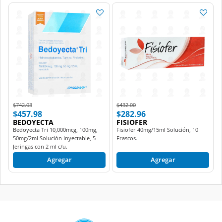
Price reduced from
to
Price reduced from
to
$742.03
$432.00
$457.98
$282.96
BEDOYECTA
FISIOFER
Bedoyecta Tri 10,000mcg, 100mg,
Fisiofer 40mg/15ml Solución, 10
50mg/2ml Solución Inyectable, 5
Frascos.
Jeringas con 2 ml c/u.
Agregar
Agregar