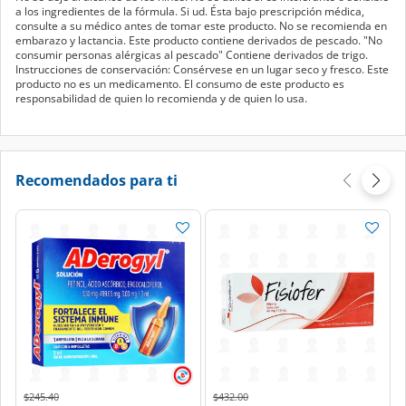
a los ingredientes de la fórmula. Si ud. Ésta bajo prescripción médica,
consulte a su médico antes de tomar este producto. No se recomienda en
embarazo y lactancia. Este producto contiene derivados de pescado. "No
consumir personas alérgicas al pescado" Contiene derivados de trigo.
Instrucciones de conservación: Consérvese en un lugar seco y fresco. Este
producto no es un medicamento. El consumo de este producto es
responsabilidad de quien lo recomienda y de quien lo usa.
Recomendados para ti
Price reduced from
to
Price reduced from
to
$245.40
$432.00