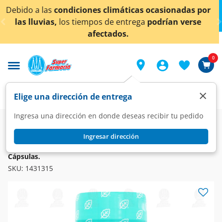
< div class="carousel-inner">
icas ocasionadas por
¡Ahora también en Aguascalien
trega
podrían verse
conocer detall
0
×
Elige una dirección de entrega
Ingresa una dirección en donde deseas recibir tu pedido
Farmacia
Vitaminas y Suplementos
Multivitaminas
Ingresar dirección
SOLANUM
Max Solanum Omega 3 Suplemento Alimenticio, 30
Cápsulas.
SKU:
1431315