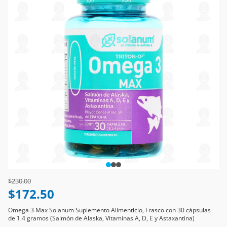
Price reduced from
to
$230.00
$172.50
Omega 3 Max Solanum Suplemento Alimenticio, Frasco con 30 cápsulas
de 1.4 gramos (Salmón de Alaska, Vitaminas A, D, E y Astaxantina)