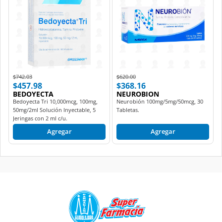
Price reduced from
to
Price reduced from
to
$742.03
$620.00
$457.98
$368.16
BEDOYECTA
NEUROBION
Bedoyecta Tri 10,000mcg, 100mg,
Neurobión 100mg/5mg/50mcg, 30
50mg/2ml Solución Inyectable, 5
Tabletas.
Jeringas con 2 ml c/u.
Agregar
Agregar