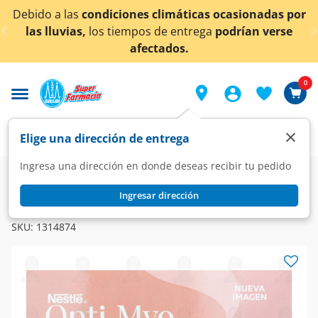
< div class="carousel-inner">
diciones climáticas ocasionadas por
¡Ahora también
s tiempos de entrega
podrían verse
afectados.
0
×
Elige una dirección de entrega
Ingresa una dirección en donde deseas recibir tu pedido
Farmacia
Vitaminas y Suplementos
Multivitaminas
Ingresar dirección
G-BALANCE
Opti-Myo Nestlé, 160.8 gr.
SKU:
1314874