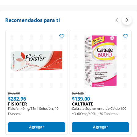
Recomendados para ti
Price reduced from
to
Price reduced from
to
$432.00
$241.25
$282.96
$139.00
FISIOFER
CALTRATE
Fisiofer 40mg/15ml Solución, 10
Caltrate Suplemento de Calcio 600
Frascos.
+D 600mg/400UI, 30 Tabletas.
Agregar
Agregar