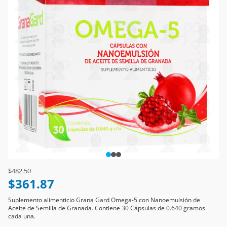
Price reduced from
to
$482.50
$361.87
Suplemento alimenticio Grana Gard Omega-5 con Nanoemulsión de
Aceite de Semilla de Granada. Contiene 30 Cápsulas de 0.640 gramos
cada una.