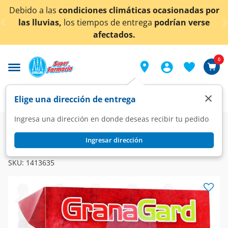
< div class="carousel-inner">
as
condiciones climáticas ocasionadas por
¡Ahora ta
as,
los tiempos de entrega
podrían verse
afectados.
0
×
Elige una dirección de entrega
Ingresa una dirección en donde deseas recibir tu pedido
Farmacia
Vitaminas y Suplementos
Multivitaminas
Ingresar dirección
GRANAGARD
Suplemento alimenticio Grana Gard Omega-5, 30 Cápsulas.
SKU:
1413635