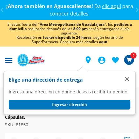
< div class="carousel-inner">
¡Ahora también en Aguascalientes!
Da
clic aquí
para
conocer detalles.
Si estas fuera del "
Área Metropolitana de Guadalajara
", los
pedidos a
domicilio
realizados después de las
8:00 pm
serán entregados al día
siguiente.
Recolección en
locker disponible 24 horas
, según horario de
SuperFarmacia. Consulta más detalles
aquí
0
×
Elige una dirección de entrega
Ingresa una dirección en donde deseas recibir tu pedido
Farmacia
Vitaminas y Suplementos
Multivitaminas
Ingresar dirección
TIAMINAL
Tiaminal B12 Trivalente AP 250mcg/50mg/100mg, 30
Cápsulas.
SKU:
81850