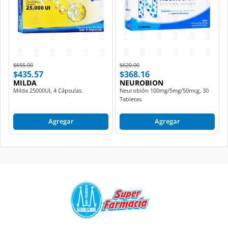
Price reduced from
to
Price reduced from
to
$655.00
$620.00
$435.57
$368.16
MILDA
NEUROBION
Milda 25000UI, 4 Cápsulas.
Neurobión 100mg/5mg/50mcg, 30
Tabletas.
Agregar
Agregar