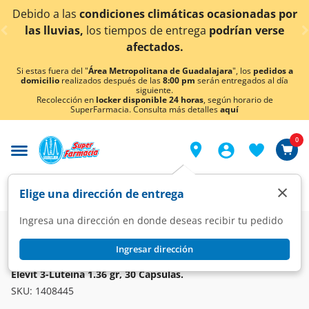
< div class="carousel-inner">
do a las
condiciones climáticas ocasionadas por
¡Aho
 lluvias,
los tiempos de entrega
podrían verse
afectados.
Si estas fuera del "
Área Metropolitana de Guadalajara
", los
pedidos a
domicilio
realizados después de las
8:00 pm
serán entregados al día
siguiente.
Recolección en
locker disponible 24 horas
, según horario de
SuperFarmacia. Consulta más detalles
aquí
0
×
Elige una dirección de entrega
Ingresa una dirección en donde deseas recibir tu pedido
Farmacia
Vitaminas y Suplementos
Suplementos Alimenticios
Ingresar dirección
ELEVIT
Elevit 3-Luteína 1.36 gr, 30 Cápsulas.
SKU:
1408445