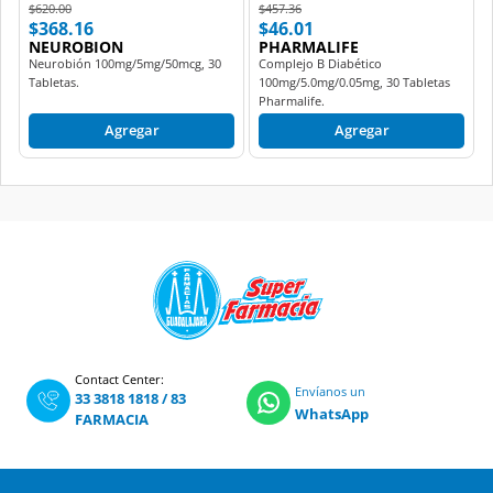
Price reduced from
to
Price reduced from
to
$620.00
$457.36
$368.16
$46.01
NEUROBION
PHARMALIFE
Neurobión 100mg/5mg/50mcg, 30
Complejo B Diabético
Tabletas.
100mg/5.0mg/0.05mg, 30 Tabletas
Pharmalife.
Agregar
Agregar
Contact Center:
Envíanos un
33 3818 1818
/
83
WhatsApp
FARMACIA