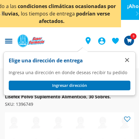
< div class="carousel-inner">
ionadas por
¡Ahora también en Aguascalientes!
Da
cl
an verse
conocer detalles.
0
×
Elige una dirección de entrega
Ingresa una dirección en donde deseas recibir tu pedido
Farmacia
Vitaminas y Suplementos
Suplementos Alimenticios
Ingresar dirección
LISEFEX
Lisefex Polvo Suplemento Alimenticio, 30 Sobres.
SKU:
1396749