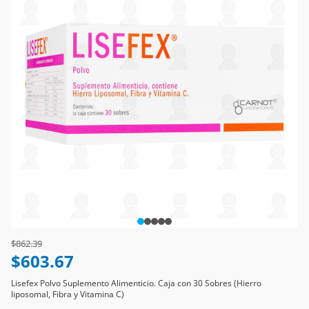
Price reduced from
to
$862.39
$603.67
Lisefex Polvo Suplemento Alimenticio. Caja con 30 Sobres (Hierro
liposomal, Fibra y Vitamina C)