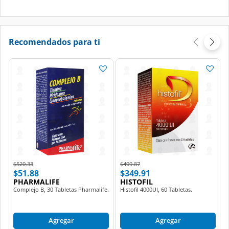
Recomendados para ti
Price reduced from
to
Price reduced from
to
$520.33
$499.87
$51.88
$349.91
PHARMALIFE
HISTOFIL
Complejo B, 30 Tabletas Pharmalife.
Histofil 4000UI, 60 Tabletas.
Agregar
Agregar